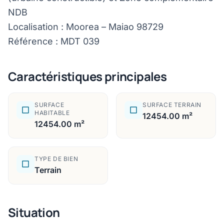
NDB
Localisation : Moorea – Maiao 98729
Référence : MDT 039
Caractéristiques principales
SURFACE
SURFACE TERRAIN
HABITABLE
12454.00 m²
12454.00 m²
TYPE DE BIEN
Terrain
Situation