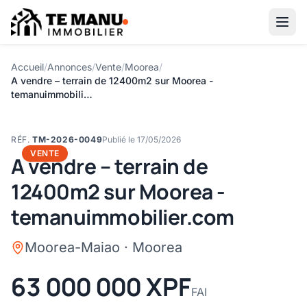
Aller au contenu principal
Accueil
/
Annonces
/
Vente
/
Moorea
/
A vendre – terrain de 12400m2 sur Moorea -
temanuimmobili…
1
/1
RÉF.
TM-2026-0049
Publié le 17/05/2026
VENTE
A vendre – terrain de
12400m2 sur Moorea -
temanuimmobilier.com
Moorea-Maiao · Moorea
63 000 000 XPF
FAI